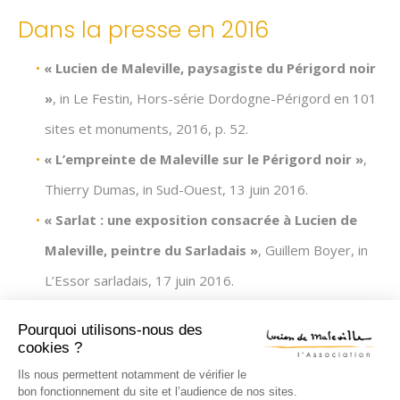
Dans la presse en 2016
« Lucien de Maleville, paysagiste du Périgord noir
»
, in Le Festin, Hors-série Dordogne-Périgord en 101
sites et monuments, 2016, p. 52.
« L’empreinte de Maleville sur le Périgord noir »
,
Thierry Dumas, in Sud-Ouest, 13 juin 2016.
« Sarlat : une exposition consacrée à Lucien de
Maleville, peintre du Sarladais »
, Guillem Boyer, in
L’Essor sarladais, 17 juin 2016.
« Dernière semaine pour l’exposition de Maleville
Pourquoi utilisons-nous des
»
, Alexia Chartral, in Sud-Ouest, 9 août 2016.
cookies ?
Série « Domme vu par Lucien de Maleville »
, Olivia
Ils nous permettent notamment de vérifier le
bon fonctionnement du site et l’audience de nos sites.