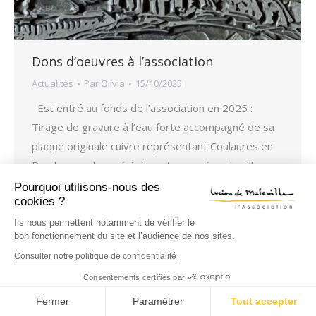
Dons d’oeuvres à l’association
Actualités
Par
Olivia
15/10/2025
Est entré au fonds de l’association en 2025 :
Tirage de gravure à l’eau forte accompagné de sa
plaque originale cuivre représentant Coulaures en
Dordogne, plus précisément une scène de village
avec roulottes sur les berges de la La Loue.
Pourquoi utilisons-nous des
cookies ?
L’association remercie très chaleureusement le
généreux donateur, un collectionneur périgourdin.
Ils nous permettent notamment de vérifier le
bon fonctionnement du site et l’audience de nos sites.
Consulter notre politique de confidentialité
|
Mentions légales
CGV
Consentements certifiés par
Fermer
Paramétrer
Tout accepter