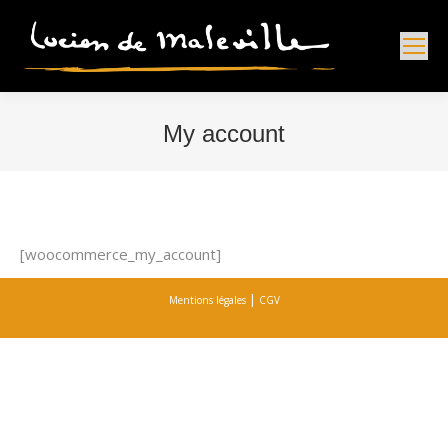
My account
Vous êtes ici :
[woocommerce_my_account]
|
Mentions légales
CGV