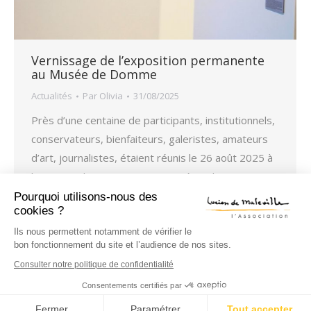
Vernissage de l’exposition permanente
au Musée de Domme
Actualités
Par
Olivia
31/08/2025
Près d’une centaine de participants, institutionnels,
conservateurs, bienfaiteurs, galeristes, amateurs
d’art, journalistes, étaient réunis le 26 août 2025 à
l’occasion du vernissage organisé par l’association
Lucien de Maleville de l’exposition permanente des
Pourquoi utilisons-nous des
cookies ?
sept oeuvres mises en dépôt au Musée de
Domme labellisé Musée de France. Après un
Ils nous permettent notamment de vérifier le
bon fonctionnement du site et l’audience de nos sites.
chantier de quatre années, le musée repensé a…
Consulter notre politique de confidentialité
Consentements certifiés par
|
Mentions légales
CGV
Fermer
Paramétrer
Tout accepter