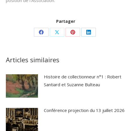
position de l’Association.
Partager
Partager
Partager
Partager
Partager
sur
sur
sur
sur
Facebook
X
Pinterest
LinkedIn
Articles similaires
Histoire de collectionneur n°1 : Robert
Santiard et Suzanne Bulteau
 des
Conférence projection du 13 juillet 2026
de vérifier le bon fonctionnement du