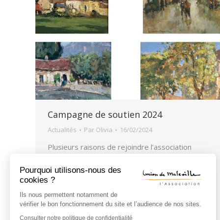
Campagne de soutien 2024
Actualités
Par
Olivia
16/02/2024
Plusieurs raisons de rejoindre l’association
Lucien de Maleville en 2024 L’année 2023 a été
Pourquoi utilisons-nous des
marquée par trois actions-clé de notre
cookies ?
association pour défendre et faire connaitre
Ils nous permettent notamment de
l’œuvre de l’artiste-peintre Lucien de Maleville. à
vérifier le bon fonctionnement du site et l’audience de nos sites.
consulter : Relevé de notre AG 2023 au Château
Consulter notre politique de confidentialité