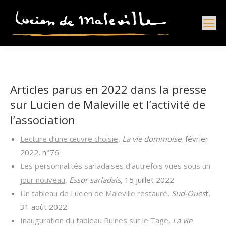
Articles parus en 2022 dans la presse
sur Lucien de Maleville et l’activité de
l’association
Lecture d’une œuvre choisie,
La vie dommoise
, février
2022, n°76
Les personnalités sarladaises d’autrefois vues sous un
jour nouveau
,
Essor sarladais
, 15 juillet 2022
Un tableau de Lucien de Maleville restauré
,
Sud-Oues
t,
31 août 2022
Inauguration du tableau Ruines sur le Tage,
La vie