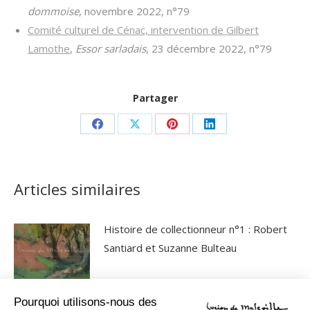
dommoise
, novembre 2022, n°79
Comité culturel de Cénac, intervention de Gilbert
Lamothe
,
Essor sarladais
, 23 décembre 2022, n°79
Partager
Partager
Partager
Partager
Partager
sur
sur
sur
sur
Facebook
X
Pinterest
LinkedIn
Articles similaires
Histoire de collectionneur n°1 : Robert
Santiard et Suzanne Bulteau
Pourquoi utilisons-nous des
Conférence projection du 13 juillet 2026