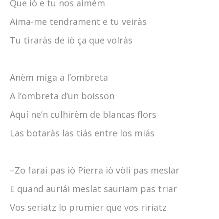
Que iò e tu nos aimèm
Aima-me tendrament e tu veiràs
Tu tiraràs de iò ça que volràs
Anèm miga a l’ombreta
A l’ombreta d’un boisson
Aquí ne’n culhirèm de blancas flors
Las botaràs las tiás entre los miás
–Zo farai pas iò Pierra iò vòli pas meslar
E quand auriái meslat sauriam pas triar
Vos seriatz lo prumier que vos ririatz