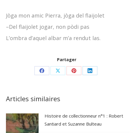
Jòga mon amic Pierra, jòga del flaijolet
–Del flaijolet jogar, non pòdi pas
L’ombra d’aquel albar m’a rendut las.
Partager
Partager
Partager
Partager
Partager
sur
sur
sur
sur
Facebook
X
Pinterest
LinkedIn
Articles similaires
Histoire de collectionneur n°1 : Robert
Santiard et Suzanne Bulteau