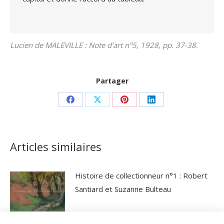
Lucien de MALEVILLE : Note d’art n°5, 1928, pp. 37-38.
Partager
Partager
Partager
Partager
Partager
sur
sur
sur
sur
Facebook
X
Pinterest
LinkedIn
Articles similaires
Histoire de collectionneur n°1 : Robert
Santiard et Suzanne Bulteau