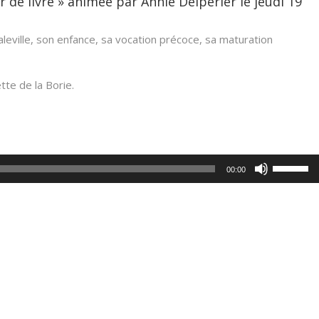
ir de livre » animée par Annie Delpérier le jeudi 19
Maleville, son enfance, sa vocation précoce, sa maturation
tte de la Borie.
Utilisez
00:00
les
flèches
haut/bas
pour
augmente
ou
diminuer
le