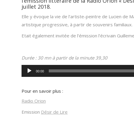
l’émission littéraire de la Radio Orion « Dés
juillet 2018.
Elle y évoque la vie de l’artiste-peintre de Lucien de 
artistique progressive, à partir de souvenirs familiaux.
Etait également invitée de l’émission l’écrivain Guilleme
Durée : 30 mn à partir de la minute 39,30
Lecteur
00:00
audio
Pour en savoir plus :
Radio Orion
Emission
Désir de Lire