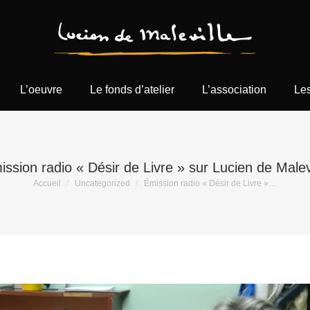
L’oeuvre
Le fonds d’atelier
L’association
Les
ssion radio « Désir de Livre » sur Lucien de Malev
Vous êtes ici :
Accueil
Uncategorized
Émission radio « Désir de Livre »…